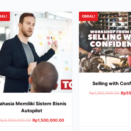
RAL!
OBRAL!
Selling with Con
Rp
1,250,000.00
Rp
55
ahasia Memiliki Sistem Bisnis
Autopilot
Rp
3,000,000.00
Rp
1,500,000.00