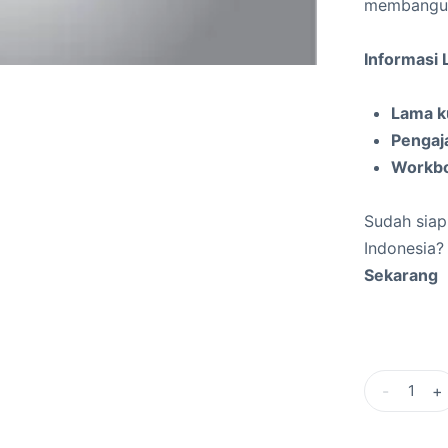
membang
Informasi 
Lama k
Pengaj
Workbo
Sudah siapk
Indonesia?
Sekarang
-
+