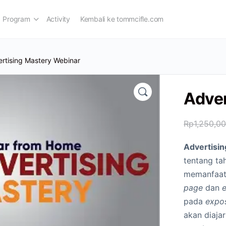
Program
Activity
Kembali ke tommcifle.com
rtising Mastery Webinar
Adver
Rp
1,250,0
Advertisi
tentang ta
memanfaat
page
dan
pada
expo
akan diaja