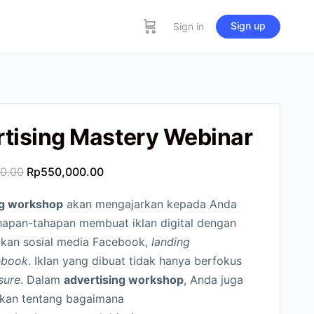
Sign up
Sign in
tising Mastery Webinar
00.00
Rp
550,000.00
ng workshop
akan mengajarkan kepada Anda
hapan-tahapan membuat iklan digital dengan
kan sosial media Facebook,
landing
ebook
. Iklan yang dibuat tidak hanya berfokus
sure
. Dalam
advertising workshop
, Anda juga
rkan tentang bagaimana