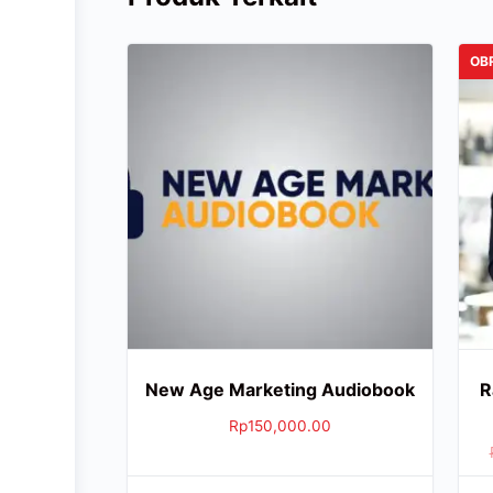
OB
New Age Marketing Audiobook
R
Rp
150,000.00