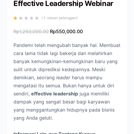
Effective Leadership Webinar
(
ulasan pelanggan)
1
Peringkat
1
1.00
Rp
1,250,000.00
Rp
550,000.00
dari
5
berdasarkan
penilaian
Pandemi telah mengubah banyak hal. Membuat
pelanggan
cara lama tidak lagi bekerja dan melahirkan
banyak kemungkinan-kemungkinan baru yang
sulit untuk diprediksi kedepannya. Meski
demikian, seorang
leader
harus mampu
mengatasi itu semua. Bukan hanya untuk diri
sendiri,
effective leadership
juga memiliki
dampak yang sangat besar bagi karyawan
yang menggantungkan hidupnya pada bisnis
yang Anda geluti.
Informasi Lain-nya Tentang Kursus