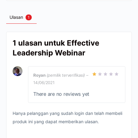
Ulasan
1
1 ulasan untuk
Effective
Leadership Webinar
Royan
(pemilik terverifikasi)
–
Din
14/06/2021
ilai
1
dari
There are no reviews yet
5
Hanya pelanggan yang sudah login dan telah membeli
produk ini yang dapat memberikan ulasan.