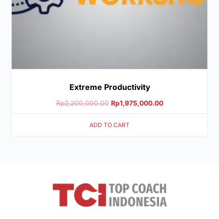
Extreme Productivity
Rp
2,200,000.00
Rp
1,975,000.00
ADD TO CART